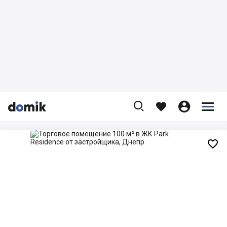









