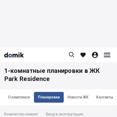









1-комнатные планировки в ЖК
Park Residence
О комплексе
Планировки
Новости ЖК
Контакты
Количество комнат
Ввод в эксплуатацию