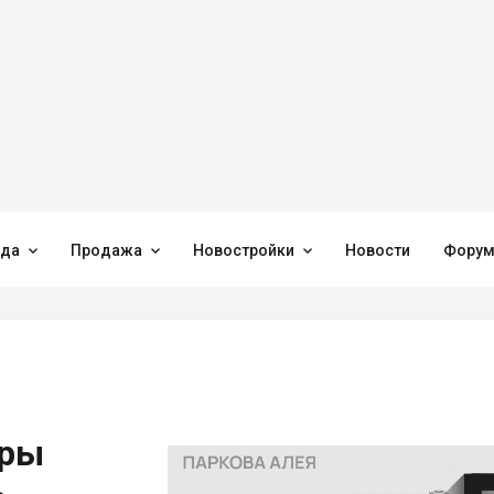



нда
Продажа
Новостройки
Новости
Фору
иры