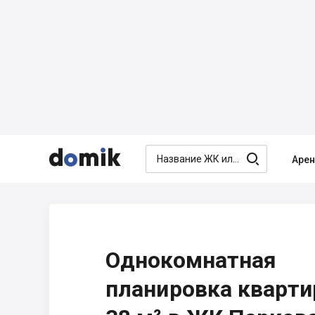




Аре
Однокомнатная
планировка кварт