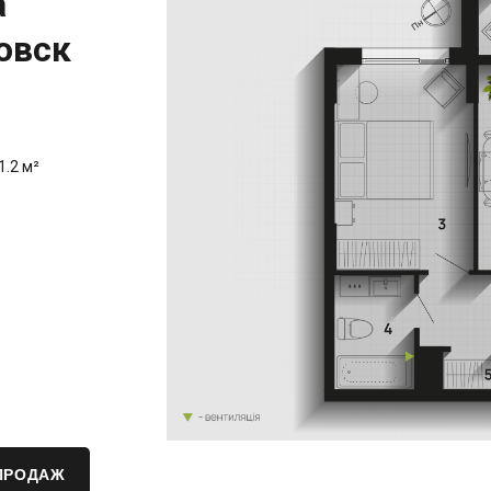
а
овск
1.2 м²
ПРОДАЖ