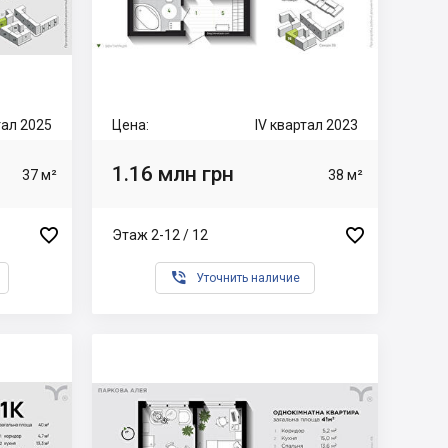
ртал 2025
Цена:
IV квартал 2023
1.16 млн грн
37 м²
38 м²


Этаж 2-12 / 12

Уточнить наличие