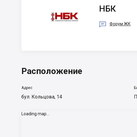
НБК
НБК

Форум ЖК
Расположение
Адрес
Б
бул. Кольцова, 14
П
Loading map...