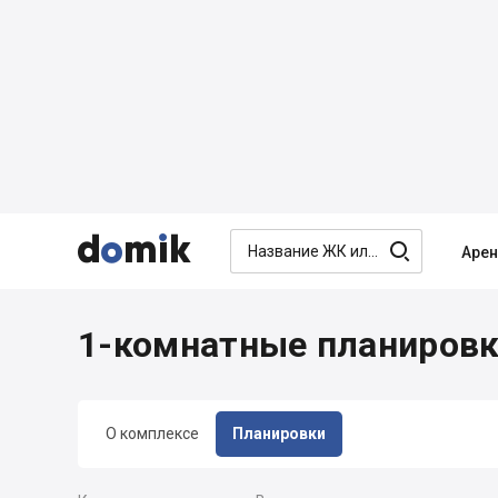




Аре
1-комнатные планиров
О комплексе
Планировки