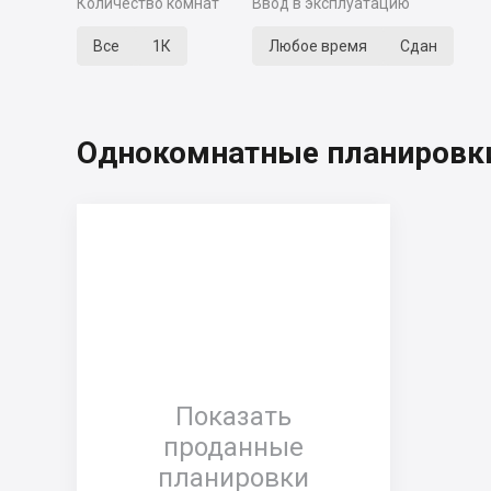
Количество комнат
Ввод в эксплуатацию
Все
1К
Любое время
Сдан
Однокомнатные планировки
Показать
проданные
планировки