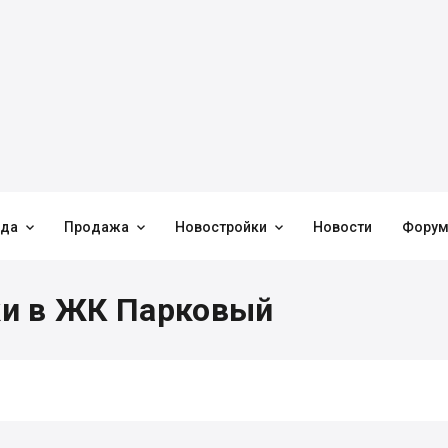



нда
Продажа
Новостройки
Новости
Фору
ки в ЖК Парковый