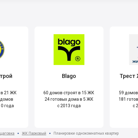
трой
Blago
Трест
 в 21 ЖК
60
домов строят в 15 ЖК
59
домов 
 домов
24
готовых дома в 5 ЖК
181
готов
10 года
с 2013 года
с 
щаговка
ЖК Парковый
Планировки однокомнатных квартир