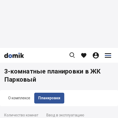









3-комнатные планировки в ЖК
Парковый
О комплексе
Планировки
Количество комнат
Ввод в эксплуатацию