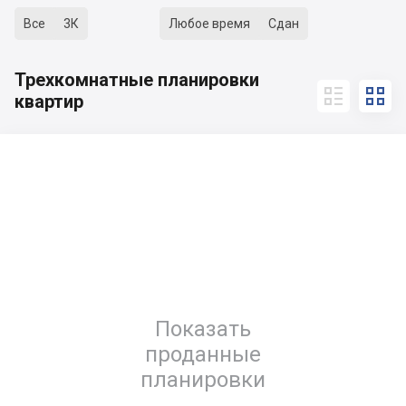
Все
3К
Любое время
Сдан
Трехкомнатные планировки


квартир
Показать
проданные
планировки