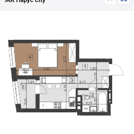
ЖК Парус City