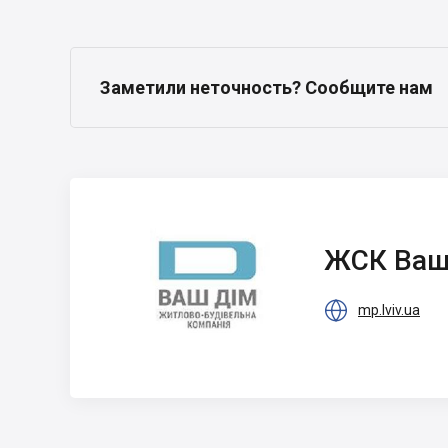
Заметили неточность? Сообщите нам
ЖСК Ваш Дом
ЖСК Ваш

mp.lviv.ua