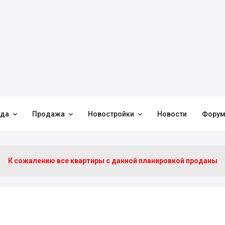



нда
Продажа
Новостройки
Новости
Фору
К сожалению все квартиры c данной планировкой проданы