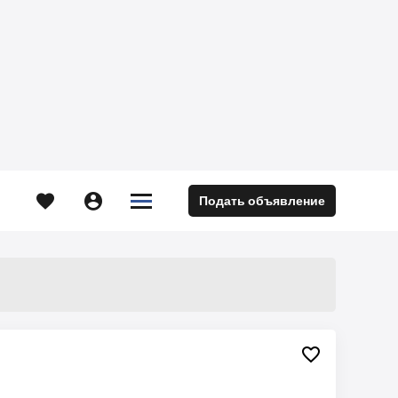





Подать объявление
м
