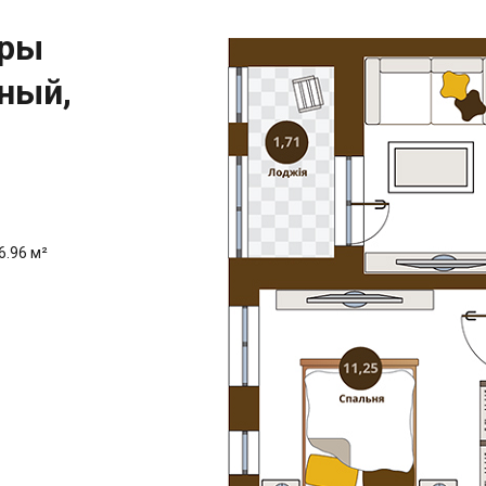
иры
ный,
6.96 м²