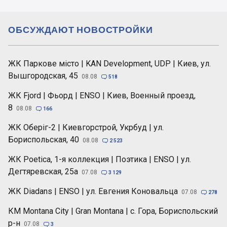
ОБСУЖДАЮТ НОВОСТРОЙКИ
ЖК Паркове місто | KAN Development, UDP | Киев, ул.
Вышгородская, 45
08.08

518
ЖК Fjord | Фьорд | ENSO | Киев, Военный проезд,
8
08.08

166
ЖК Оберіг-2 | Киевгорстрой, Укрбуд | ул.
Бориспольская, 40
08.08

2 523
ЖК Poetica, 1-я коллекция | Поэтика | ENSO | ул.
Дегтяревская, 25а
07.08

3 129
ЖК Diadans | ENSO | ул. Евгения Коновальца
07.08

278
КМ Montana City | Gran Montana | с. Гора, Бориспольский
р-н
07.08

3