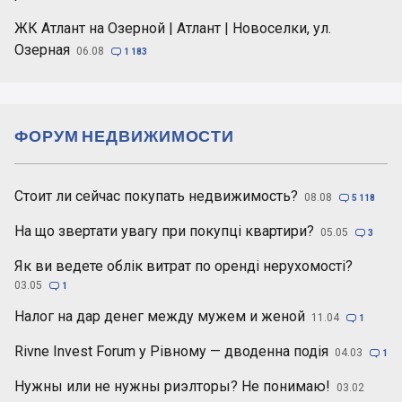
ЖК Атлант на Озерной | Атлант | Новоселки, ул.
Озерная
06.08

1 183
ФОРУМ НЕДВИЖИМОСТИ
Стоит ли сейчас покупать недвижимость?
08.08

5 118
На що звертати увагу при покупці квартири?
05.05

3
Як ви ведете облік витрат по оренді нерухомості?
03.05

1
Налог на дар денег между мужем и женой
11.04

1
Rivne Invest Forum у Рівному — дводенна подія
04.03

1
Нужны или не нужны риэлторы? Не понимаю!
03.02