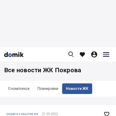









Все новости ЖК Покрова
О комплексе
Планировки
Новости ЖК

21.09.2022
АКЦИИ И СОБЫТИЯ ЖК