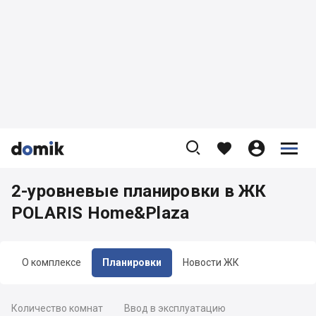









2-уровневые планировки в ЖК
POLARIS Home&Plaza
О комплексе
Планировки
Новости ЖК
Количество комнат
Ввод в эксплуатацию