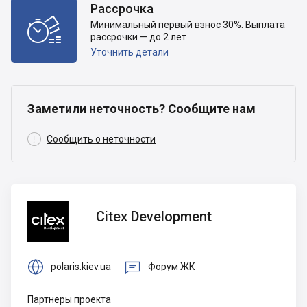
Рассрочка

Минимальный первый взнос 30%. Выплата
рассрочки — до 2 лет
Уточнить детали
Заметили неточность? Сообщите нам

Сообщить о неточности
Citex
Citex Development
Development


polaris.kiev.ua
Форум ЖК
Партнеры проекта