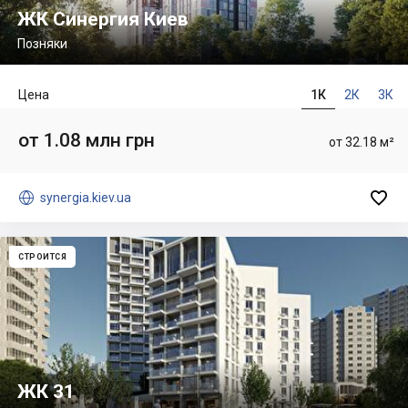
ЖК Синергия Киев
Позняки
Цена
1К
2К
3К
от 1.08 млн грн
от 32.18 м²


synergia.kiev.ua
СТРОИТСЯ
ЖК 31