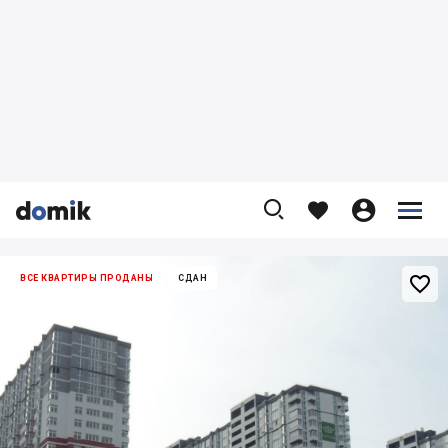










ВСЕ КВАРТИРЫ ПРОДАНЫ
СДАН