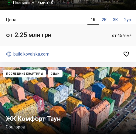

Позняки
– 7 мин.

Цена
1К
2К
3К
2ур
от 2.25 млн грн
от 45.9 м²


build.kovalska.com
ПОСЛЕДНИЕ КВАРТИРЫ
СДАН
ЖК Комфорт Таун
Соцгород