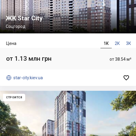
ЖК Star City
Соцгород
Цена
1К
2К
3К
от 1.13 млн грн
от 38.54 м²


star-city.kiev.ua
СТРОИТСЯ