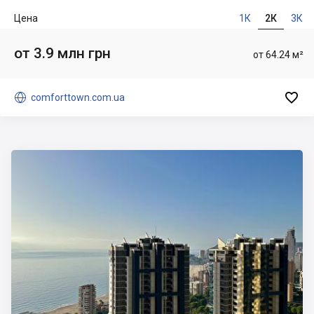
Цена
1К
2К
3К
от 3.9 млн грн
от 64.24 м²


comforttown.com.ua