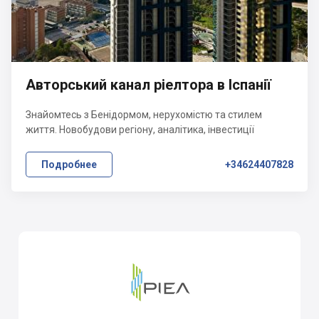
Авторський канал ріелтора в Іспанії
Знайомтесь з Бенідормом, нерухомістю та стилем
життя. Новобудови регіону, аналітика, інвестиції
Подробнее
+34624407828