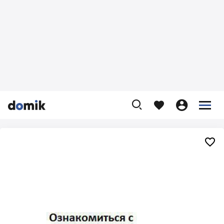









