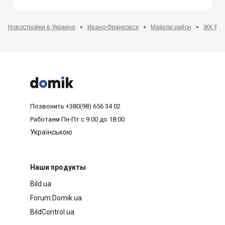
Новостройки в Украине
Ивано-Франковск
Майзли район
ЖК Pro



Позвонить
+380(98) 656 34 02
Работаем
Пн-Пт с 9:00 до 18:00
Українською
Наши продукты
Bild.ua
Forum.Domik.ua
BildControl.ua