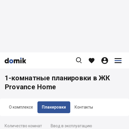









1-комнатные планировки в ЖК
Provance Home
О комплексе
Планировки
Контакты
Количество комнат
Ввод в эксплуатацию