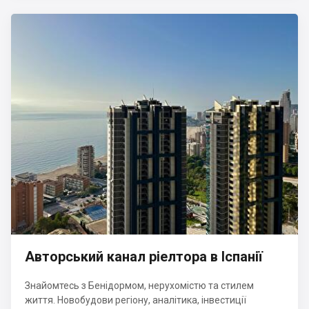
Авторський канал ріелтора в Іспанії
Знайомтесь з Бенідормом, нерухомістю та стилем
життя. Новобудови регіону, аналітика, інвестиції