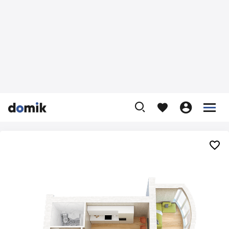









