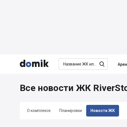




Аре
Все новости ЖК RiverSt
О комплексе
Планировки
Новости ЖК