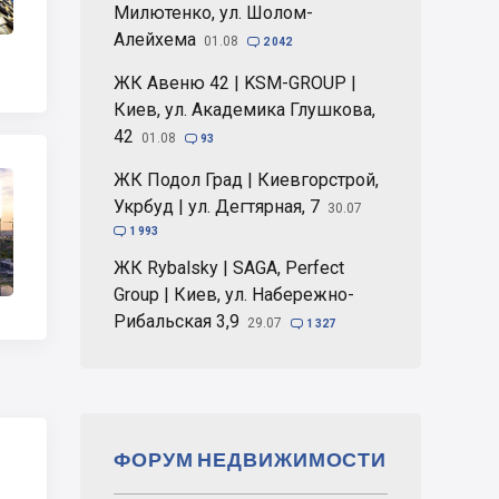
Милютенко, ул. Шолом-
Алейхема
01.08

2 042
ЖК Авеню 42 | KSM-GROUP |
Киев, ул. Академика Глушкова,
42
01.08

93
ЖК Подол Град | Киевгорстрой,
Укрбуд | ул. Дегтярная, 7
30.07

1 993
ЖК Rybalsky | SAGA, Perfect
Group | Киев, ул. Набережно-
Рибальская 3,9
29.07

1 327
ФОРУМ НЕДВИЖИМОСТИ