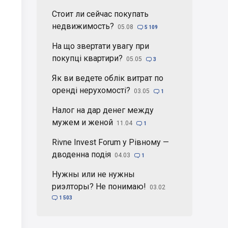
Стоит ли сейчас покупать
недвижимость?
05.08

5 109
На що звертати увагу при
покупці квартири?
05.05

3
Як ви ведете облік витрат по
оренді нерухомості?
03.05

1
Налог на дар денег между
мужем и женой
11.04

1
Rivne Invest Forum у Рівному —
дводенна подія
04.03

1
Нужны или не нужны
риэлторы? Не понимаю!
03.02

1 503