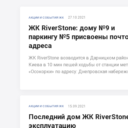
27.10.2021
АКЦИИ И СОБЫТИЯ ЖК
ЖК RiverStone: дому №9 и
паркингу №5 присвоены почт
адреса
ЖК RiverStone возводится в Дарницком райо
Киева в 10 мин пешей ходьбы от станции ме
«Осокорки» по адресу: Днепровская набережн
15.09.2021
АКЦИИ И СОБЫТИЯ ЖК
Последний дом ЖК RiverStone
эксплуатацию