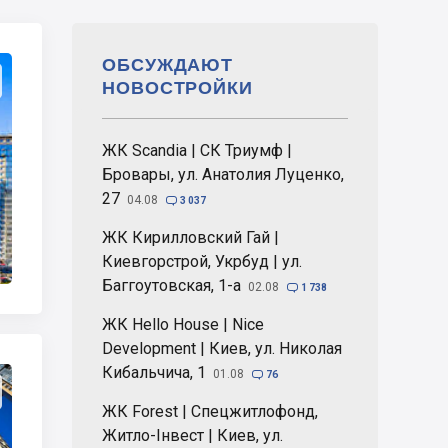
ОБСУЖДАЮТ
НОВОСТРОЙКИ
ЖК Scandia | СК Триумф |
Бровары, ул. Анатолия Луценко,
27
04.08

3 037
ЖК Кирилловский Гай |
Киевгорстрой, Укрбуд | ул.
Баггоутовская, 1-а
02.08

1 738
ЖК Hello House | Nice
Development | Киев, ул. Николая
Кибальчича, 1
01.08

76
ЖК Forest | Спецжитлофонд,
Житло-Інвест | Киев, ул.