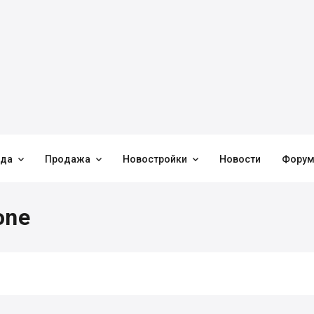



нда
Продажа
Новостройки
Новости
Фору
one