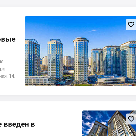

овые
не
тро
ая, 14.

 введен в