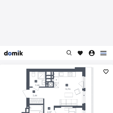









