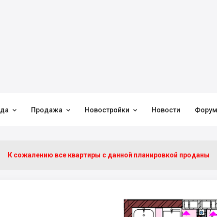



нда
Продажа
Новостройки
Новости
Фору
К сожалению все квартиры c данной планировкой проданы