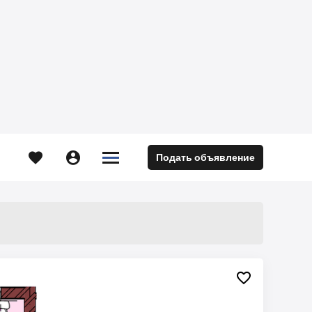





Подать объявление
м
