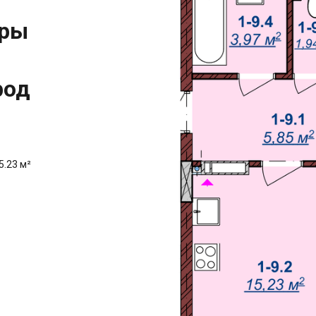
иры
род
5.23 м²