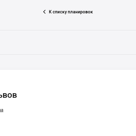
К списку планировок

ьвов
ua