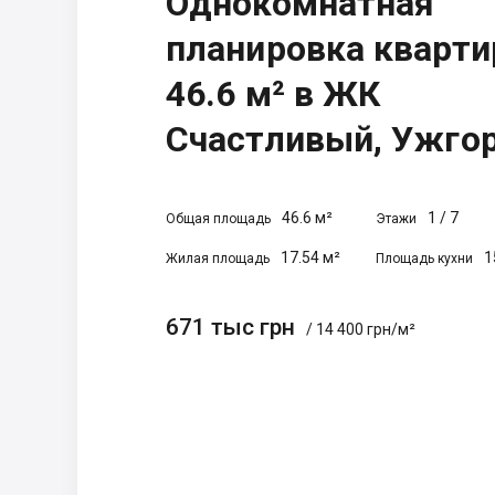
Однокомнатная
планировка кварт
46.6 м² в ЖК
Счастливый, Ужго
46.6 м²
1
/
7
Общая площадь
Этажи
17.54 м²
1
Жилая площадь
Площадь кухни
671 тыс грн
/ 14 400 грн/м²