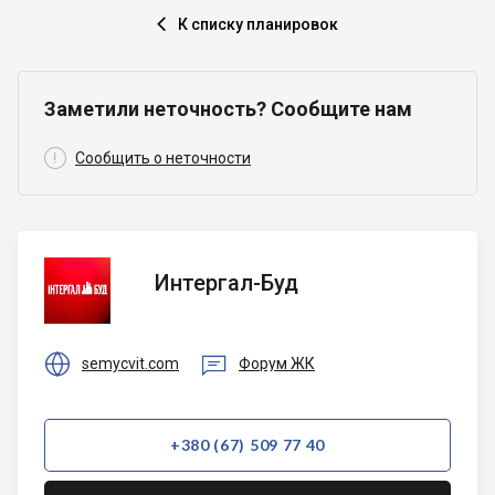
К списку планировок

Заметили неточность? Сообщите нам

Сообщить о неточности
Интергал-
Интергал-Буд
Буд


semycvit.com
Форум ЖК
+380 (67) 509 77 40