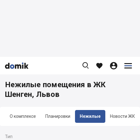









Нежилые помещения в ЖК
Шенген, Львов
О комплексе
Планировки
Нежилые
Новости ЖК
Тип