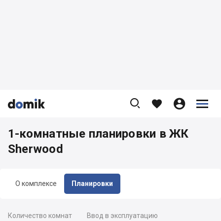









1-комнатные планировки в ЖК
Sherwood
О комплексе
Планировки
Количество комнат
Ввод в эксплуатацию