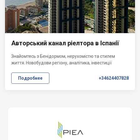
Авторський канал ріелтора в Іспанії
Знайомтесь з Бенідормом, нерухомістю та стилем
життя. Новобудови регіону, аналітика, інвестиції
Подробнее
+34624407828