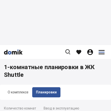









1-комнатные планировки в ЖК
Shuttle
О комплексе
Планировки
Количество комнат
Ввод в эксплуатацию