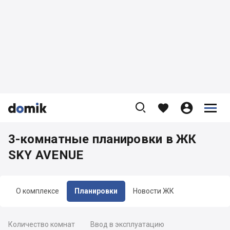









3-комнатные планировки в ЖК
SKY AVENUE
О комплексе
Планировки
Новости ЖК
Количество комнат
Ввод в эксплуатацию