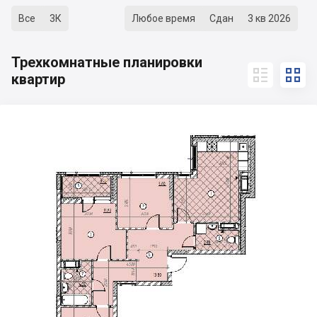
Все
3К
Любое время
Сдан
3 кв 2026
Трехкомнатные планировки


квартир