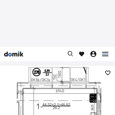









