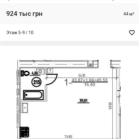
924 тыс грн
44 м²

Этаж 5-9 / 10