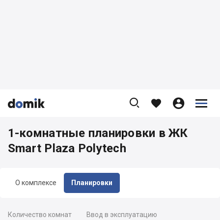









1-комнатные планировки в ЖК
Smart Plaza Polytech
О комплексе
Планировки
Количество комнат
Ввод в эксплуатацию