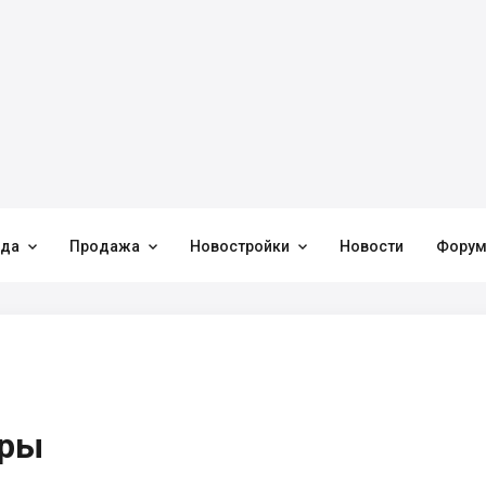



нда
Продажа
Новостройки
Новости
Фору
иры