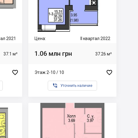
ртал 2021
Цена:
II квартал 2022
1.06 млн грн
37.1 м²
37.26 м²


Этаж 2-10 / 10

Уточнить наличие