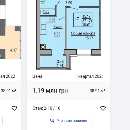
тал 2022
Цена:
II квартал 2021
1.19 млн грн
38.91 м²
38.91 м²


Этаж 2-10 / 10

Уточнить наличие