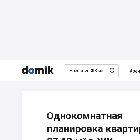




Аре
Однокомнатная
планировка кварт