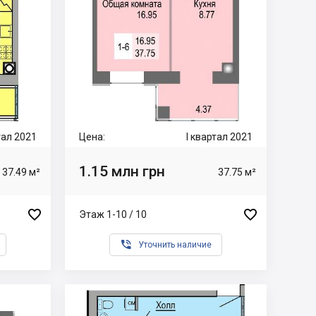
ртал 2021
Цена:
I квартал 2021
1.15 млн грн
37.49 м²
37.75 м²


Этаж 1-10 / 10

Уточнить наличие