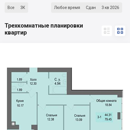
Все
3К
Любое время
Сдан
3 кв 2026
Трехкомнатные планировки


квартир