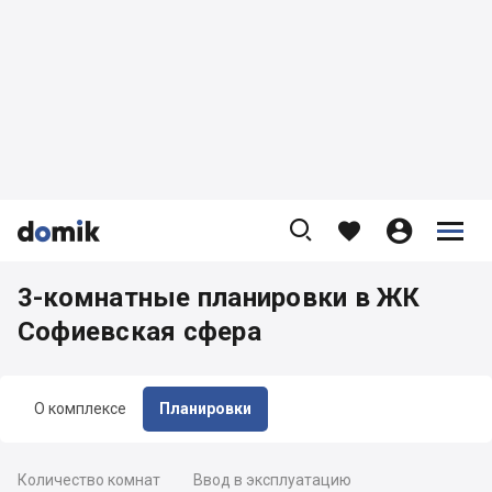









3-комнатные планировки в ЖК
Софиевская сфера
О комплексе
Планировки
Количество комнат
Ввод в эксплуатацию