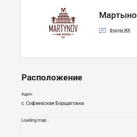
Мартынов
Мартыно

Форум ЖК
Расположение
Адрес
с. Софиевская Борщаговка
Loading map...