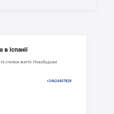
 в Іспанії
 та стилем життя. Новобудови
+34624407828