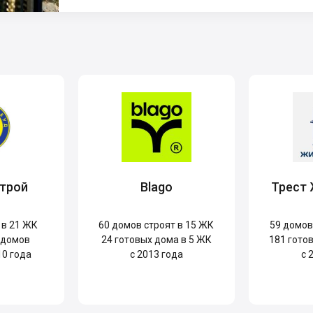
трой
Blago
Трест
 в 21 ЖК
60
домов строят в 15 ЖК
59
домов 
 домов
24
готовых дома в 5 ЖК
181
готов
10 года
с 2013 года
с 