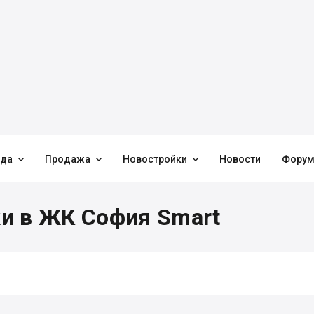



нда
Продажа
Новостройки
Новости
Фору
и в ЖК София Smart