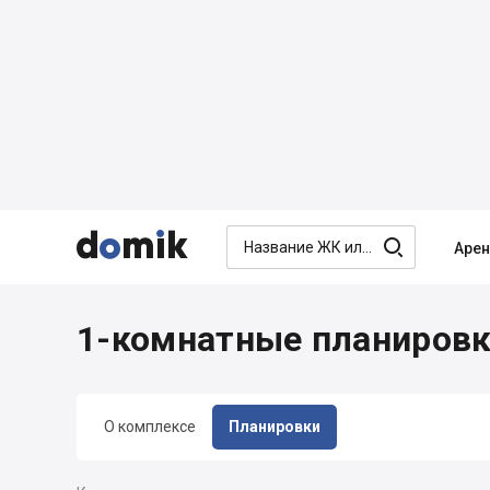




Аре
1-комнатные планировк
О комплексе
Планировки