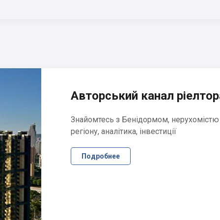
Авторський канал ріелтора
Знайомтесь з Бенідормом, нерухомістю
регіону, аналітика, інвестиції
Подробнее