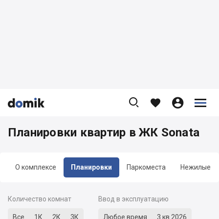









Планировки квартир в ЖК Sonata
О комплексе
Планировки
Паркоместа
Нежилые
Количество комнат
Ввод в эксплуатацию
Все
1К
2К
3К
Любое время
3 кв 2026