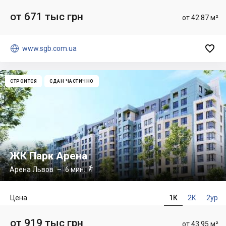
от 671 тыс грн
от 42.87 м²


www.sgb.com.ua
СТРОИТСЯ
СДАН ЧАСТИЧНО
ЖК Парк Арена

Арена Львов
– 6 мин.
Цена
1К
2К
2ур
от 919 тыс грн
от 43.95 м²