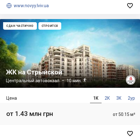


www.novyy.lviv.ua
СДАН ЧАСТИЧНО
СТРОИТСЯ
ЖК на Стрыйской

Центральный автовокзал
– 10 мин.
Цена
1К
2К
3К
2ур
от 1.43 млн грн
от 50.15 м²
