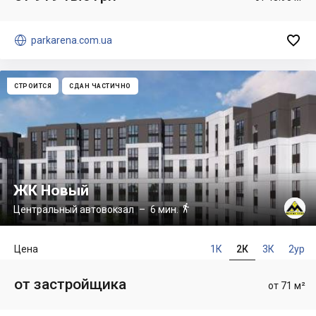


parkarena.com.ua
СТРОИТСЯ
СДАН ЧАСТИЧНО
ЖК Новый

Центральный автовокзал
– 6 мин.
Цена
1К
2К
3К
2ур
от застройщика
от 71 м²