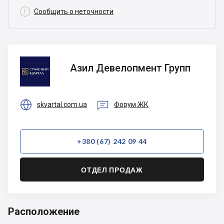

Сообщить о неточности
Азил
Азил Девелопмент Групп
Девелопмент
Групп


skvartal.com.ua
Форум ЖК
+380 (67) 242 09 44
ОТДЕЛ ПРОДАЖ
Расположение