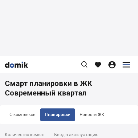









Смарт планировки в ЖК
Современный квартал
О комплексе
Планировки
Новости ЖК
Количество комнат
Ввод в эксплуатацию