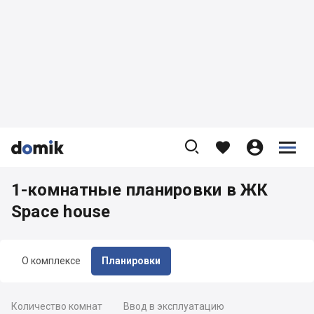









1-комнатные планировки в ЖК
Space house
О комплексе
Планировки
Количество комнат
Ввод в эксплуатацию