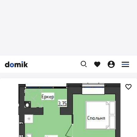









