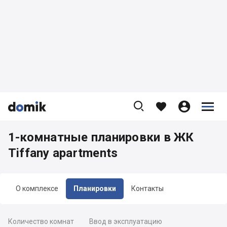









1-комнатные планировки в ЖК
Tiffany apartments
О комплексе
Планировки
Контакты
Количество комнат
Ввод в эксплуатацию