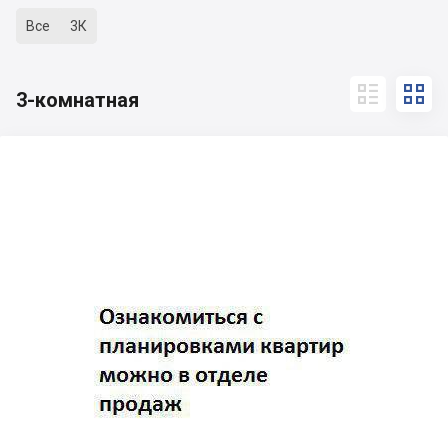
Все
3К


3-комнатная