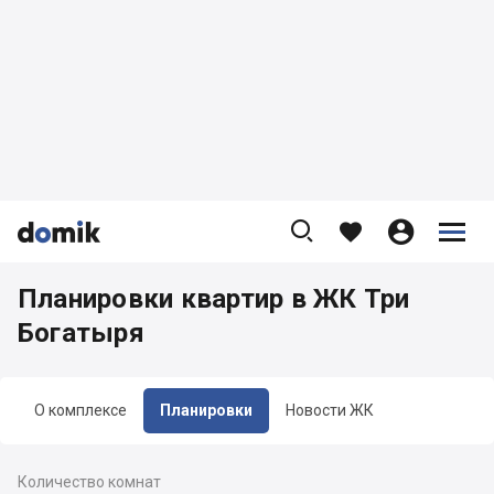









Планировки квартир в ЖК Три
Богатыря
О комплексе
Планировки
Новости ЖК
Количество комнат