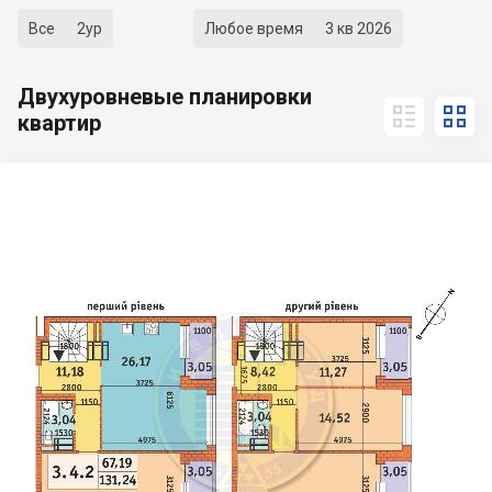
Все
2ур
Любое время
3 кв 2026
Двухуровневые планировки


квартир