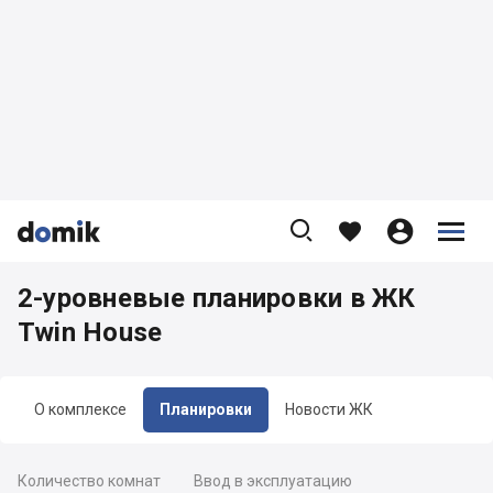









2-уровневые планировки в ЖК
Twin House
О комплексе
Планировки
Новости ЖК
Количество комнат
Ввод в эксплуатацию