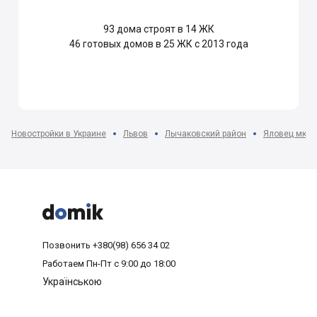
93
дома строят в 14 ЖК
46
готовых домов в 25 ЖК с 2013 года
Новостройки в Украине
Львов
Лычаковский район
Яловец мкр-



Позвонить
+380(98) 656 34 02
Работаем
Пн-Пт с 9:00 до 18:00
Українською