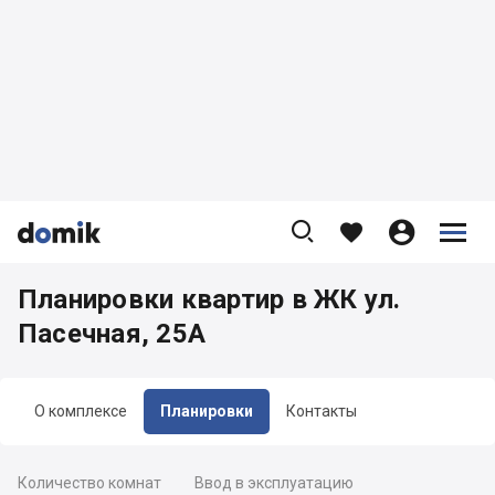









Планировки квартир в ЖК ул.
Пасечная, 25А
О комплексе
Планировки
Контакты
Количество комнат
Ввод в эксплуатацию