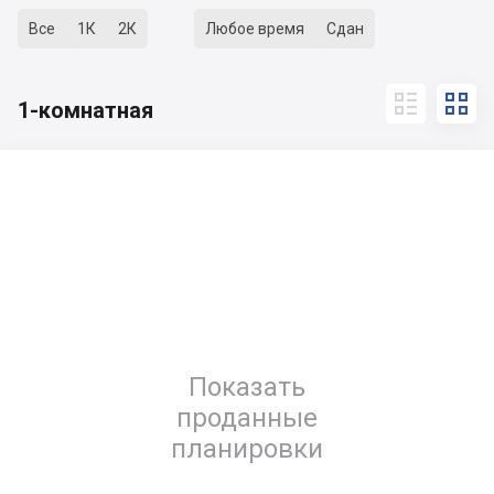
Все
1К
2К
Любое время
Сдан


1-комнатная
Показать
проданные
планировки