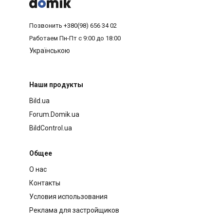



Позвонить
+380(98) 656 34 02
Работаем
Пн-Пт с 9:00 до 18:00
Українською
Наши продукты
Bild.ua
Forum.Domik.ua
BildControl.ua
Общее
О нас
Контакты
Условия использования
Реклама для застройщиков