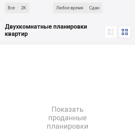
Все
2К
Любое время
Сдан
Двухкомнатные планировки


квартир
Показать
проданные
планировки