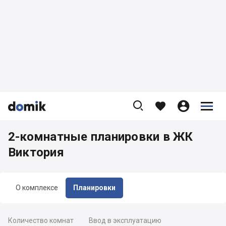









2-комнатные планировки в ЖК
Виктория
О комплексе
Планировки
Количество комнат
Ввод в эксплуатацию