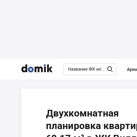




Аре
Двухкомнатная
планировка кварт