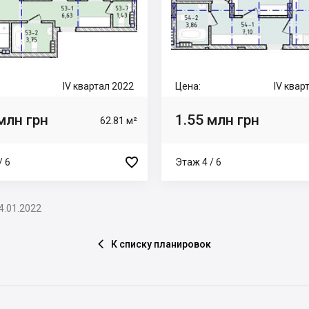
IV квартал 2022
Цена:
IV квар
млн грн
1.55 млн грн
62.81 м²

/ 6
Этаж 4 / 6
4.01.2022
К списку планировок
