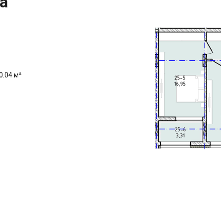
а
0.04 м²