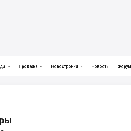



нда
Продажа
Новостройки
Новости
Фору
иры