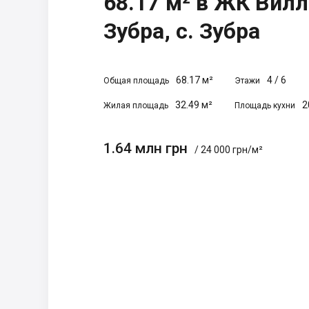
68.17 м² в ЖК Вилл
Зубра, с. Зубра
68.17 м²
4
/
6
Общая площадь
Этажи
32.49 м²
2
Жилая площадь
Площадь кухни
1.64 млн грн
/ 24 000 грн/м²