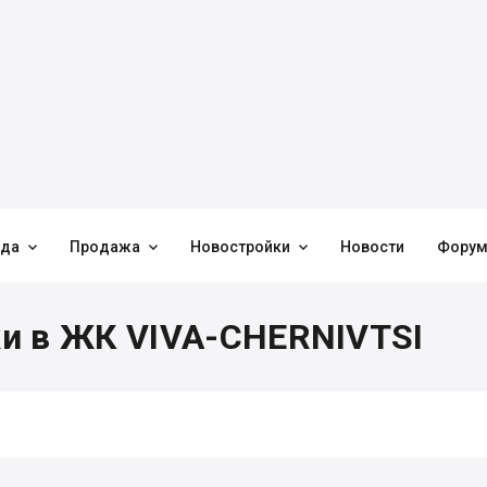



нда
Продажа
Новостройки
Новости
Фору
и в ЖК VIVA-CHERNIVTSI