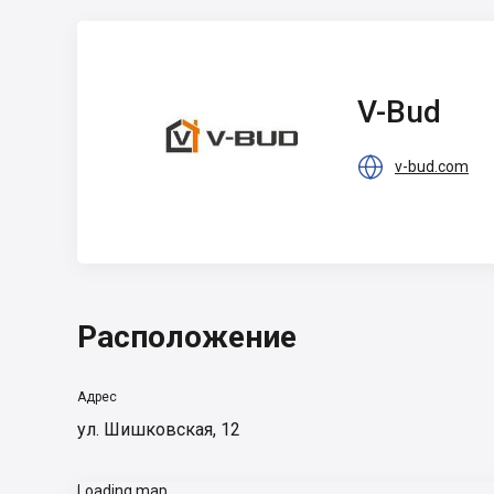
V-Bud
V-Bud

v-bud.com
Расположение
Адрес
ул. Шишковская, 12
Loading map...