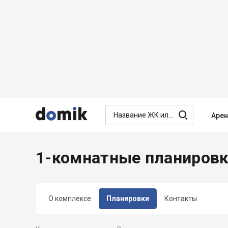




Аре
1-комнатные планировк
О комплексе
Планировки
Контакты