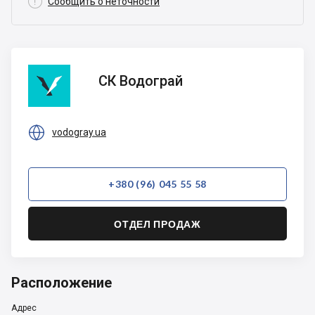

Сообщить о неточности
СК
СК Водограй
Водограй

vodogray.ua
+380 (96) 045 55 58
ОТДЕЛ ПРОДАЖ
Расположение
Адрес