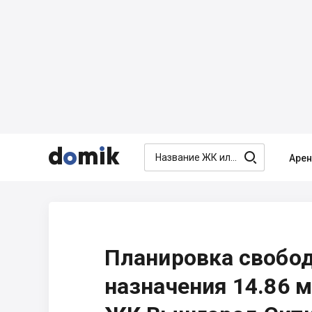




Аре
Планировка свобо
назначения 14.86 м