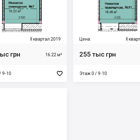
II квартал 2019
Цена:
II ква
тыс грн
255 тыс грн
16.22 м²

/ 9-10
Этаж 0 / 9-10