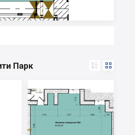
ити Парк

