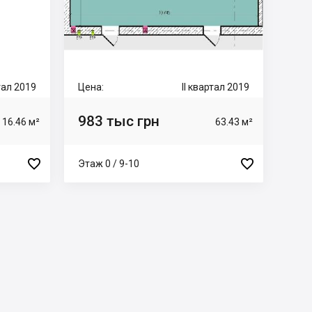
ртал 2019
Цена:
II квартал 2019
983 тыс грн
16.46 м²
63.43 м²


Этаж 0 / 9-10