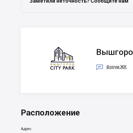
Заметили неточность? Сообщите нам
Вышгородгорреконструкция-1
Вышгоро

Форум ЖК
Расположение
Адрес