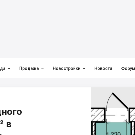



нда
Продажа
Новостройки
Новости
Фору
дного
² в