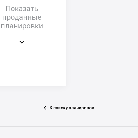
Показать
проданные
планировки

К списку планировок
