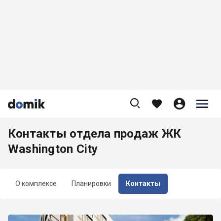









Контакты отдела продаж ЖК
Washington City
О комплексе
Планировки
Контакты