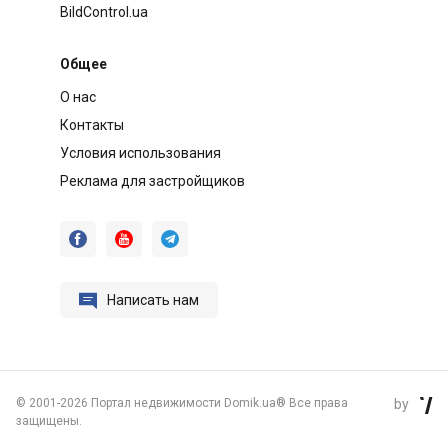
BildControl.ua
Общее
О нас
Контакты
Условия использования
Реклама для застройщиков




Написать нам
©
2001-2026 Портал недвижимости Domik.ua® Все права
by

защищены.