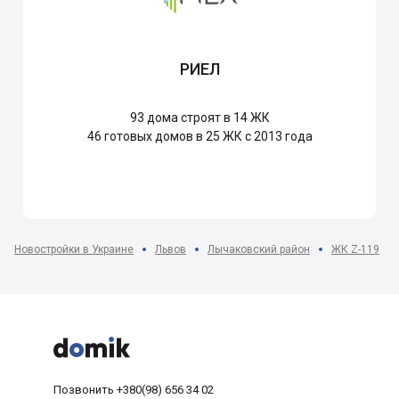
РИЕЛ
93
дома строят в 14 ЖК
46
готовых домов в 25 ЖК с 2013 года
Новостройки в Украине
Львов
Лычаковский район
ЖК Z-119



Позвонить
+380(98) 656 34 02