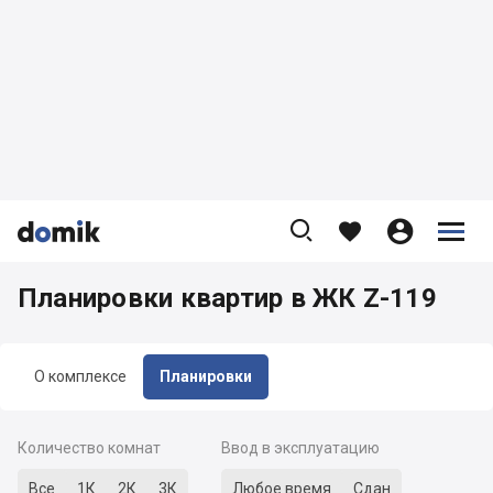









Планировки квартир в ЖК Z-119
О комплексе
Планировки
Количество комнат
Ввод в эксплуатацию
Все
1К
2К
3К
Любое время
Сдан