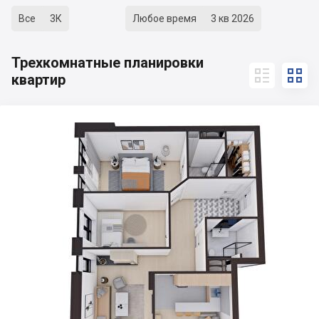
Все
3К
Любое время
3 кв 2026
Трехкомнатные планировки


квартир