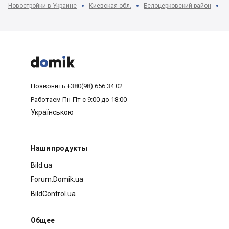
Новостройки в Украине
Киевская обл.
Белоцерковский район
г



Позвонить
+380(98) 656 34 02
Работаем
Пн-Пт с 9:00 до 18:00
Українською
Наши продукты
Bild.ua
Forum.Domik.ua
BildControl.ua
Общее