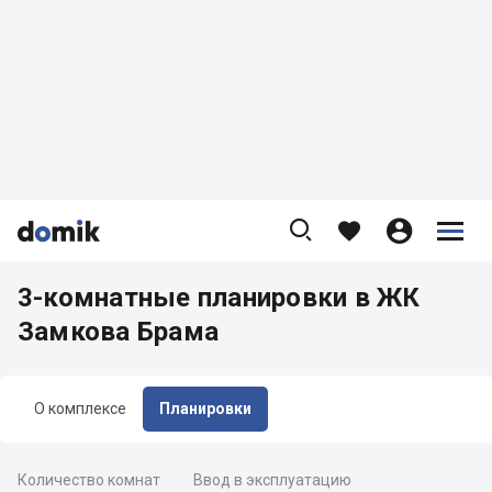









3-комнатные планировки в ЖК
Замкова Брама
О комплексе
Планировки
Количество комнат
Ввод в эксплуатацию