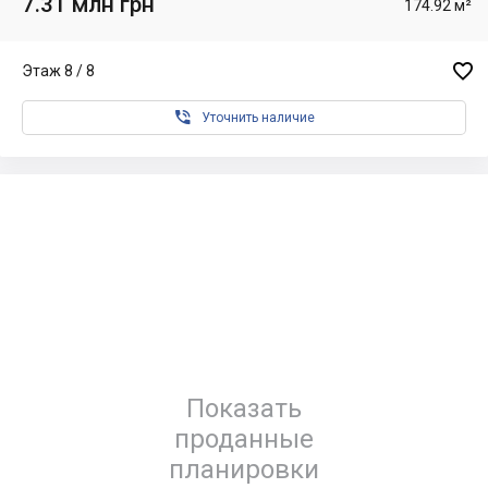
7.31 млн грн
174.92 м²

Этаж 8 / 8

Уточнить наличие
Показать
проданные
планировки