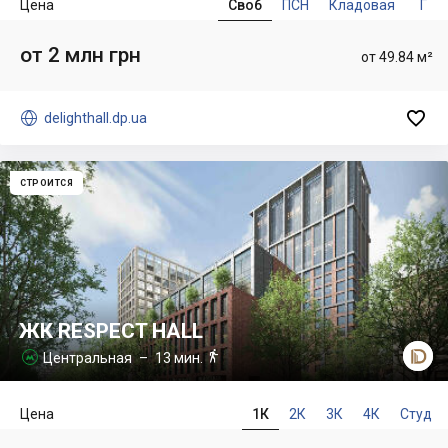
Цена
Своб
ПСН
Кладовая
Г
от 2 млн грн
от 49.84 м²


delighthall.dp.ua
СТРОИТСЯ
ЖК RESPECT HALL

Центральная
– 13 мин.

Цена
1К
2К
3К
4К
Студ