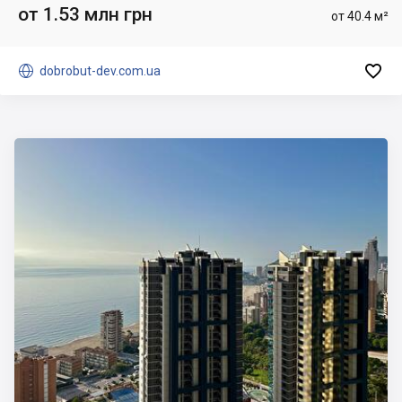
от 1.53 млн грн
от 40.4 м²


dobrobut-dev.com.ua