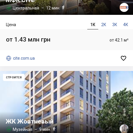
МФК CITE

Центральная
– 12 мин.

Цена
1К
2К
3К
4К
от 1.43 млн грн
от 42.1 м²


cite.com.ua
СТРОИТСЯ
ЖК Жовтневый

Музейная
– 9 мин.
