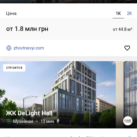
Цена
1К
2К
от 1.8 млн грн
от 44.8 м²


zhovtnevyi.com
СТРОИТСЯ
ЖК DeLight Hall

Музейная
– 13 мин.
