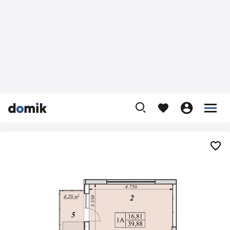









