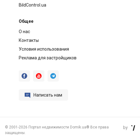
BildControl.ua
Общее
О нас
Контакты
Условия использования
Реклама для застройщиков




Написать нам
©
2001-2026 Портал недвижимости Domik.ua® Все права
by

защищены.