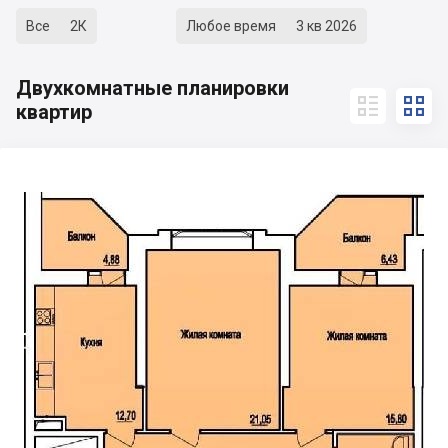
Все
2К
Любое время
3 кв 2026
Двухкомнатные планировки


квартир