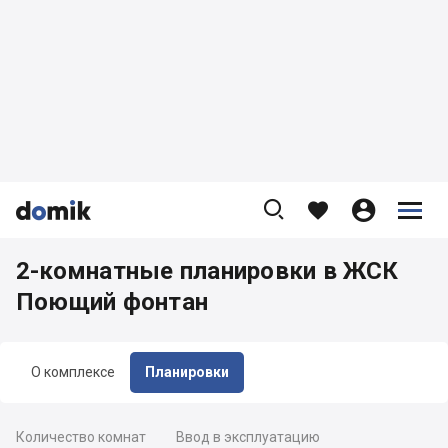









2-комнатные планировки в ЖСК
Поющий фонтан
О комплексе
Планировки
Количество комнат
Ввод в эксплуатацию