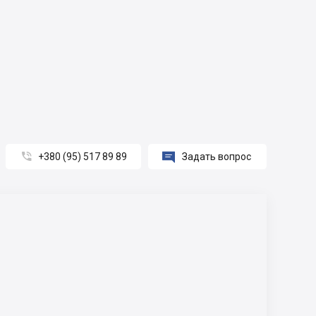


+380 (95) 517 89 89
Задать вопрос