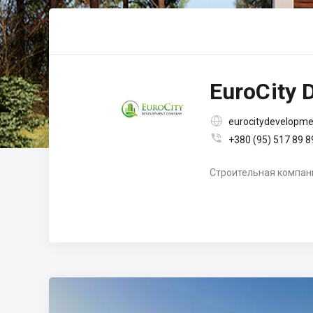
EuroCity 

eurocitydevelopm

+380 (95) 517 89 8
Строительная компани