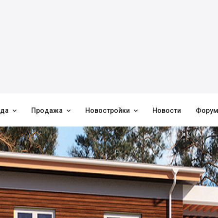



нда
Продажа
Новостройки
Новости
Фору