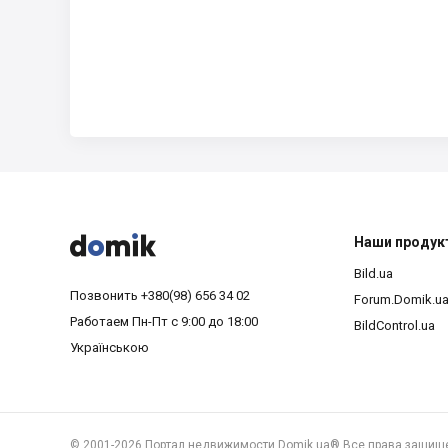



Наши продук
Bild.ua
Позвонить
+380(98) 656 34 02
Forum.Domik.u
Работаем
Пн-Пт с 9:00 до 18:00
BildControl.ua
Українською
©
2001-2026 Портал недвижимости Domik.ua® Все права защищ