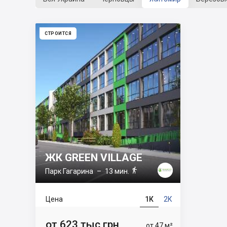
СТРОИТСЯ
ЖК GREEN VILLAGE

Парк Гагарина
– 13 мин.
Цена
1К
2К
от 623 тыс грн
от 47 м²