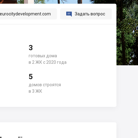

eurocitydevelopment.com
Задать вопрос
3
готовых дома
в 2 ЖК с 2020 года
5
домов строятся
в 3 ЖК