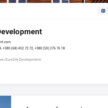



Development
ent.com
,
,
9
+380 (68) 452 72 72
+380 (50) 276 76 18
я «EuroCity Development»