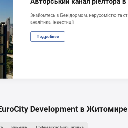
Авторський канал ріелтора в 
Знайомтесь з Бенідормом, нерухомістю та ст
аналітика, інвестиції
Подробнее
uroCity Development в Житомире
ка
Винники
Софиевская Борщаговка