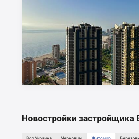
Новостройки застройщика E
Вся Украина
Черновцы
Житомир
Березов