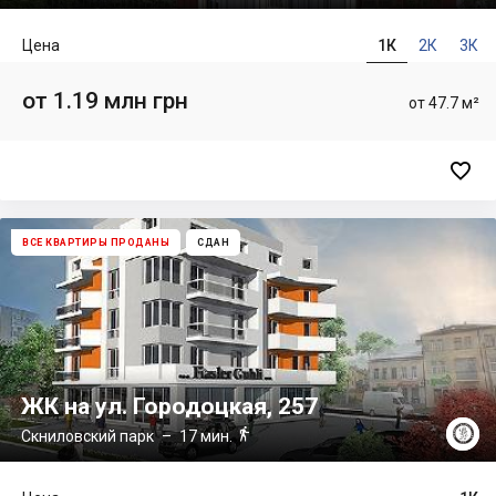
Цена
1К
2К
3К
от 1.19 млн грн
от 47.7 м²

ВСЕ КВАРТИРЫ ПРОДАНЫ
СДАН
ЖК на ул. Городоцкая, 257

Скниловский парк
– 17 мин.