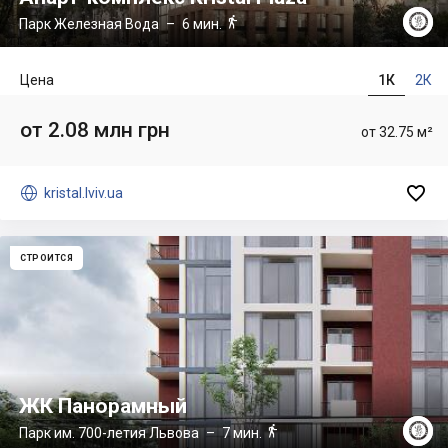

Парк Железная Вода
– 6 мин.
Цена
1К
2К
от 2.08 млн грн
от 32.75 м²


kristal.lviv.ua
СТРОИТСЯ
ЖК Панорамный

Парк им. 700-летия Львова
– 7 мин.