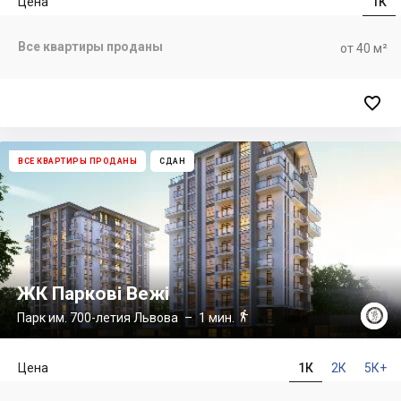
Цена
1К
Все квартиры проданы
от 40 м²

ВСЕ КВАРТИРЫ ПРОДАНЫ
СДАН
ЖК Паркові Вежі

Парк им. 700-летия Львова
– 1 мин.
Цена
1К
2К
5К+