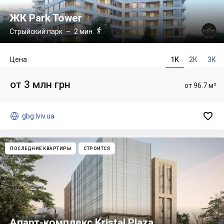
ЖК Park Tower

Стрыйский парк
– 2 мин.
Цена
1К
2К
3К
от 3 млн грн
от 96.7 м²


gbg.lviv.ua
ПОСЛЕДНИЕ КВАРТИРЫ
СТРОИТСЯ
Апарт-комплекс Kristal Plaza