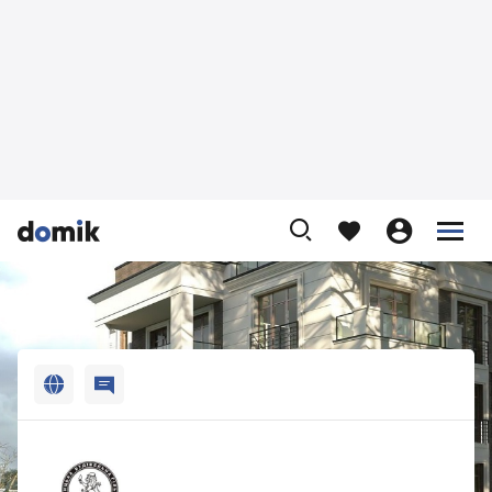












