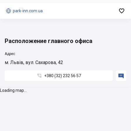


park-inn.com.ua
Расположение главного офиса
Адрес
м. Львів, вул. Сахарова, 42


+380 (32) 232 56 57
Loading map...